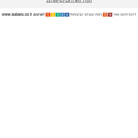
הסדר פשרה 53788-05-18
הסדר פשרה 39173-12-23
בקשה לאישור הסדר פשרה 57054-03-19
אישור הסדר פשרה בבקשה לאישור תובענה כייצוגית בת”צ 44731-03-23
תקנון סובארו מצדיעה לנכי צה"ל 07.2025
תקנון סובארו גמלאי התעשיה האווירית
תקנון פעילות גולשים -בלוז כנעני
תקנון מימון קרוסטרק ללא ריבית
זמינות הדגמים השונים בכפוף למלאי. התמונות המפרטים והנתונים הנ"ל
הינם בעלי אופי של מידע כללי בלבד ואינם זמינים בכל הדגמים או רמות
הגימור. המערכות המתוארות / המפרט המופיע אינו בהכרח המפרט
הסטנדרטי ועשוי לכלול גם פרטים / תוספות אופציונליים בתשלום היצרן
והחברה שומרים לעצמם את הזכות לתקן או לשנות את הנתונים,
המפרטים והמחירים השונים בכל עת וללא הודעה מוקדמת. המפרט
המחייב הוא זה שייכלל בהסכם הזמנת רכב בלבד. ניתן לקבל ייעוץ ופירוט
מנציגי המכירות באולמות התצוגה. הצבעים הינם להמחשה בלבד וייתכנו
הבדלי גוונים בין הצבעים המופיעים לבין הצבעים כפי שהם במציאות.