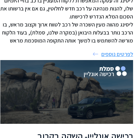
ליסינג זה עסקה המאפשרת ללקוח המעוניין ברכב בחיי היומיום
שלו, להנות מנהיגה על רכב חדש לחלוטין, גם אם אין ברשותו את
הסכום המלא הנדרש לרכישתו.
ליסינג מהווה מעין השכרה של רכב לטווח ארוך וקצוב מראש, בו
הרכב נותר בבעלות היבואן (במקרה שלנו, סמלת), בעוד הלקוח
מורשה להשתמש בו למשך אותה התקופה המוסכמת מראש
לפרטים נוספים
רכישה אונליין- השקה בקרוב